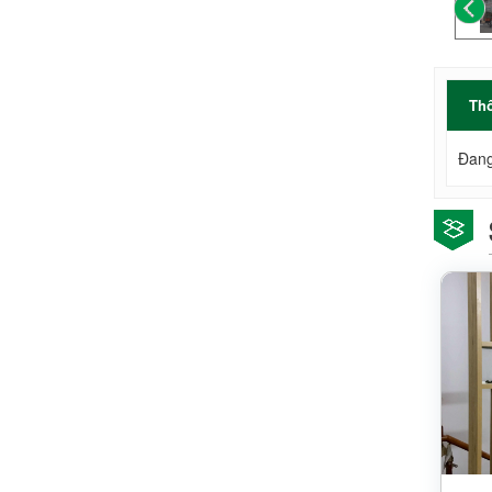
Thô
Đang