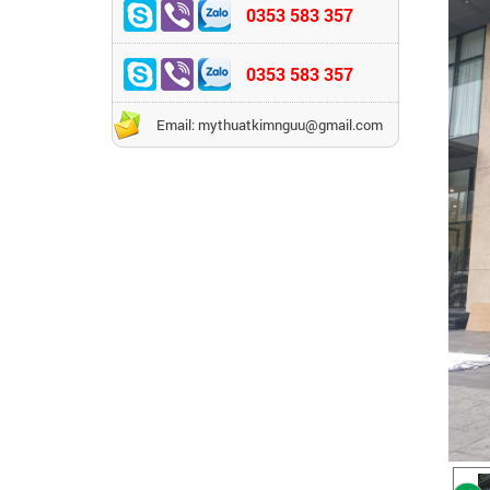
0353 583 357
0353 583 357
Email: mythuatkimnguu@gmail.com