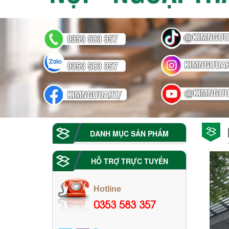
DANH MỤC SẢN PHẨM
HỖ TRỢ TRỰC TUYẾN
Hotline
0353 583 357